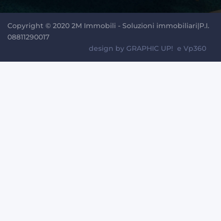
Copyright © 2020 2M Immobili - Soluzioni immobiliari|P.I.
08811290017
design by
GRAPHIC UP!
e
Vp360