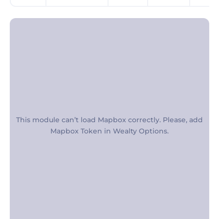
This module can’t load Mapbox correctly. Please, add
Mapbox Token in Wealty Options.