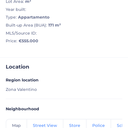
Lot Area:
m²
Year built:
Type:
Appartamento
Built-up Area (BUA):
171 m²
MLS/Source ID:
Price:
€555.000
Location
Region location
Zona Valentino
Neighbourhood
Map
Street View
Store
Police
Scho