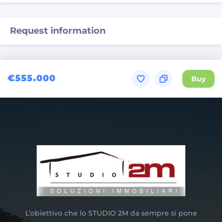
Request information
€555.000
Buy
L’obiettivo che lo STUDIO 2M da sempre si pone